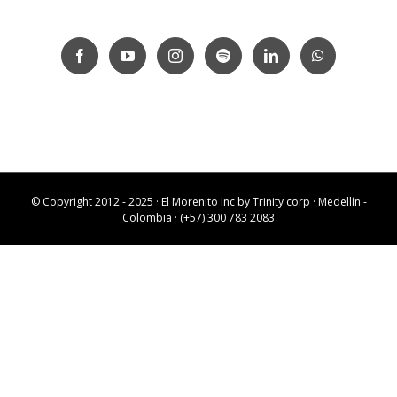
© Copyright 2012 - 2025 · El Morenito Inc by
Trinity corp
· Medellín -
Colombia · (+57) 300 783 2083