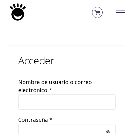
Saltar
al
contenido
Acceder
Nombre de usuario o correo
Obligatorio
electrónico
*
Obligatorio
Contraseña
*