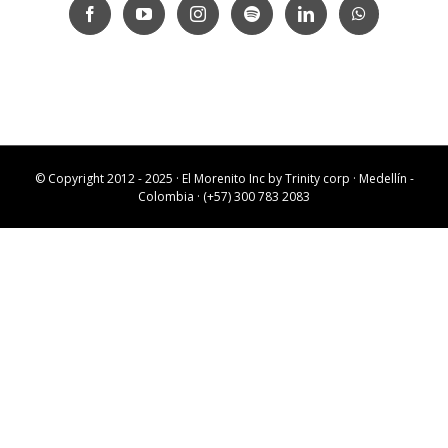
© Copyright 2012 - 2025 · El Morenito Inc by
Trinity corp
· Medellín -
Colombia · (+57) 300 783 2083