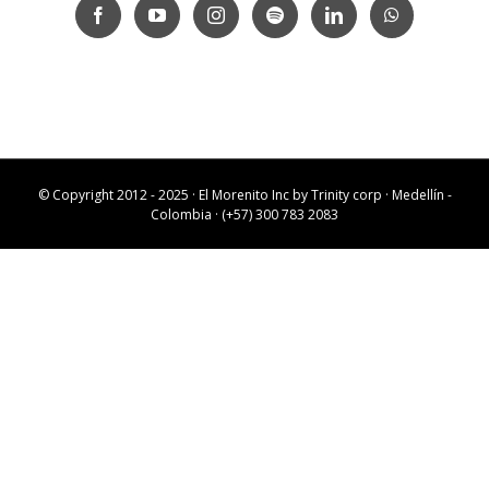
© Copyright 2012 - 2025 · El Morenito Inc by
Trinity corp
· Medellín -
Colombia · (+57) 300 783 2083