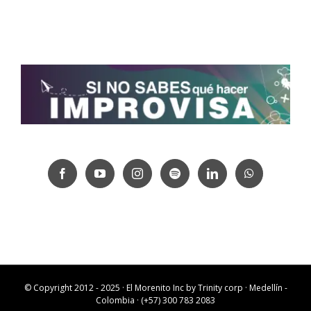
© Copyright 2012 - 2025 · El Morenito Inc by
Trinity corp
· Medellín -
Colombia · (+57) 300 783 2083