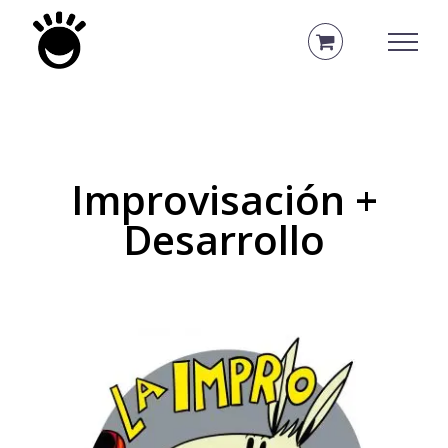
Saltar
al
contenido
Improvisación +
Desarrollo