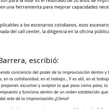
ón para la vida· Es el resultado de 20 años de impr
te en una herramienta para mejorar capacidades nece
aplicables a los escenarios cotidianos, esos escenar
ada del call center, la diligencia en la oficina públic
Barrera, escribió:
menda conciencia del poder de la improvisación dentro y f
a, en la cotidianidad, en el trabajo… Y es allí, en el tra
roponer, escuchar y aceptar lo que pasa como pasa, la dif
propuesto y funciona dentro de un orden establecido que
del arte de la improvisación ¿Cómo?