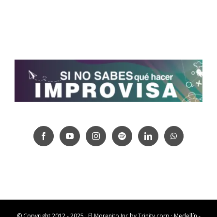
© Copyright 2012 - 2025 · El Morenito Inc by
Trinity corp
· Medellín -