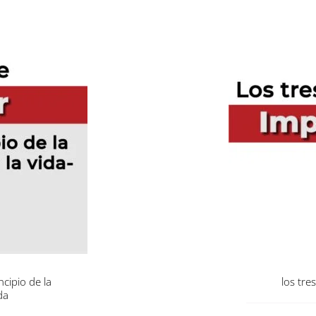
cipio de la
los tre
da