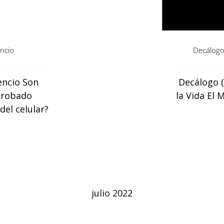
encio
Decálogo 
encio Son
Decálogo (
probado
la Vida El 
del celular?
julio 2022