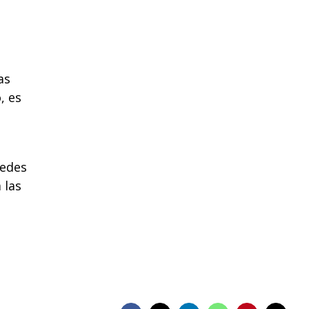
as
, es
uedes
 las