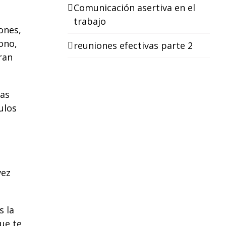
Comunicación asertiva en el
trabajo
ones,
ono,
reuniones efectivas parte 2
ran
das
ulos
vez
s la
ue te