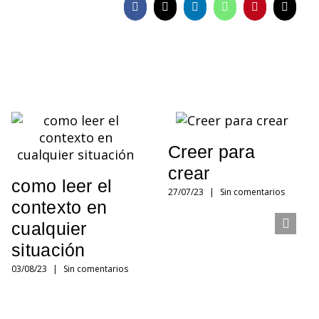
Facebook
X
LinkedIn
WhatsApp
Pinterest
Correo
electró
Creer para
crear
como leer el
27/07/23
|
Sin comentarios
contexto en
cualquier
situación
03/08/23
|
Sin comentarios