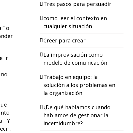
Tres pasos para persuadir
como leer el contexto en
cualquier situación
l” o
ender
Creer para crear
La improvisación como
e ir
modelo de comunicación
uno
Trabajo en equipo: la
solución a los problemas en
la organización
que
¿De qué hablamos cuando
unto
hablamos de gestionar la
r. Y
incertidumbre?
ecir,