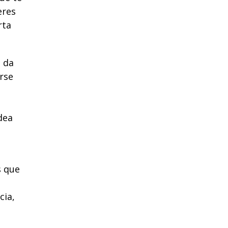
eres
rta
s da
rse
dea
s que
o
cia,