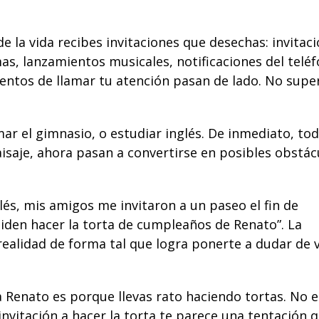
e la vida recibes invitaciones que desechas: invitaci
s, lanzamientos musicales, notificaciones del teléf
tentos de llamar tu atención pasan de lado. No supe
r el gimnasio, o estudiar inglés. De inmediato, to
aisaje, ahora pasan a convertirse en posibles
obstác
és, mis amigos me invitaron a un paseo el fin de
piden hacer la torta de cumpleaños de Renato”. La
realidad de forma tal que logra ponerte a dudar de 
ra Renato es porque llevas rato haciendo tortas. No e
invitación
a hacer la torta te parece una tentación q